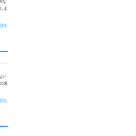
的な
しま
読む
ない
の居
読む