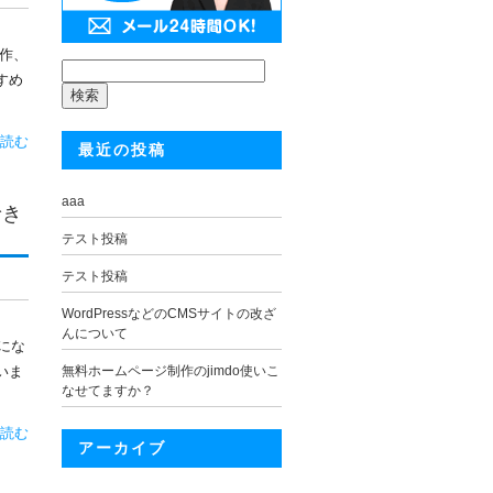
作、
検
索:
すめ
読む
最近の投稿
aaa
でき
テスト投稿
テスト投稿
WordPressなどのCMSサイトの改ざ
んについて
にな
いま
無料ホームページ制作のjimdo使いこ
なせてますか？
読む
アーカイブ